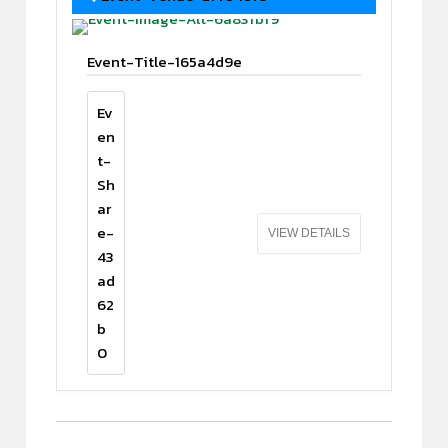
Event-Title-165a4d9e
Ev
en
t-
Sh
ar
e-
VIEW DETAILS
43
ad
62
b
0