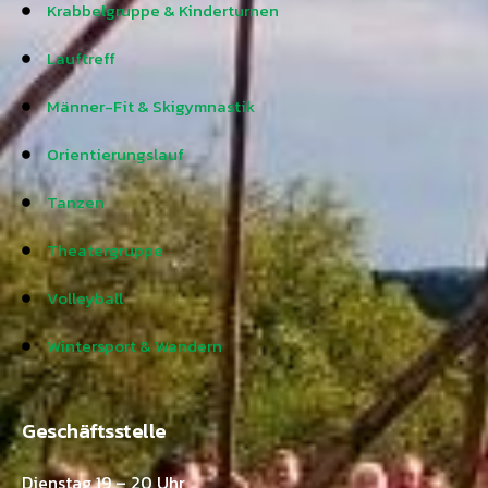
Krabbelgruppe & Kinderturnen
Lauftreff
Männer-Fit & Skigymnastik
Orientierungslauf
Tanzen
Theatergruppe
Volleyball
Wintersport & Wandern
Geschäftsstelle
Dienstag 19 – 20 Uhr