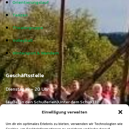
Orientierungslauf
Tanzen
Theatergruppe
Volleyball
Wintersport & Wandern
Geschäftsstelle
Dienstag 19 – 20 Uhr
(außer in den Schulferien)Unter dem Schloß 17
73571 Göggingen-Horn
Einwilligung verwalten
Kontakt:
Um dir ein optimales Erlebnis zu bieten, verwenden wir Technologien wie