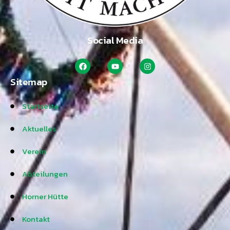
Social Media
Sitemap
Startseite
Aktuelles
Verein
Abteilungen
Horner Hütte
Kontakt