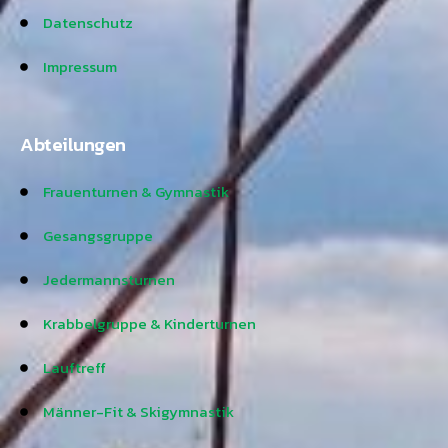
Datenschutz
Impressum
Abteilungen
Frauenturnen & Gymnastik
Gesangsgruppe
Jedermannsturnen
Krabbelgruppe & Kinderturnen
Lauftreff
Männer-Fit & Skigymnastik