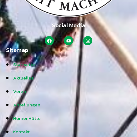
Social Media
Sitemap
Startseite
Aktuelles
Verein
Abteilungen
Horner Hütte
Kontakt