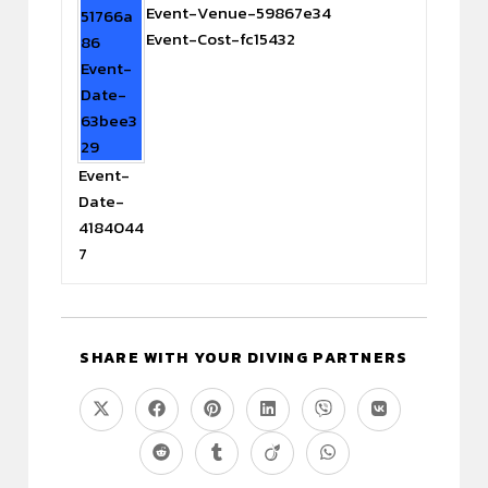
Event-Venue-59867e34
51766a
Event-Cost-fc15432
86
Event-
Date-
63bee3
29
Event-
Date-
4184044
7
SHARE WITH YOUR DIVING PARTNERS