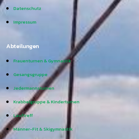
Datenschutz
Impressum
Abteilungen
Frauenturnen & Gymnastik
Gesangsgruppe
Jedermannsturnen
Krabbelgruppe & Kinderturnen
Lauftreff
Männer-Fit & Skigymnastik