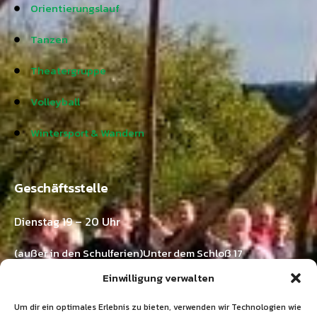
Orientierungslauf
Tanzen
Theatergruppe
Volleyball
Wintersport & Wandern
Geschäftsstelle
Dienstag 19 – 20 Uhr
(außer in den Schulferien)Unter dem Schloß 17
73571 Göggingen-Horn
Einwilligung verwalten
Kontakt:
Um dir ein optimales Erlebnis zu bieten, verwenden wir Technologien wie