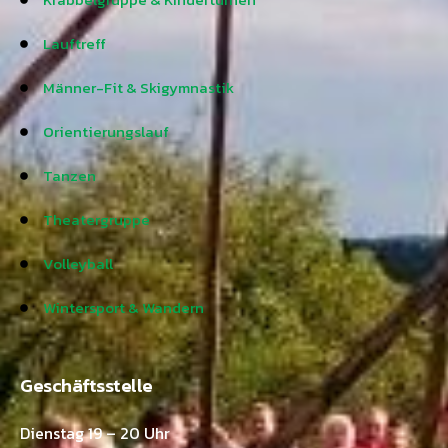
Lauftreff
Männer-Fit & Skigymnastik
Orientierungslauf
Tanzen
Theatergruppe
Volleyball
Wintersport & Wandern
Geschäftsstelle
Dienstag 19 – 20 Uhr