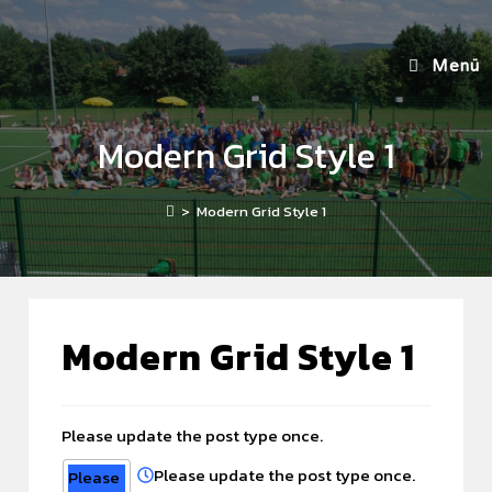
Menü
Modern Grid Style 1
>
Modern Grid Style 1
Modern Grid Style 1
Please update the post type once.
Please update the post type once.
Please