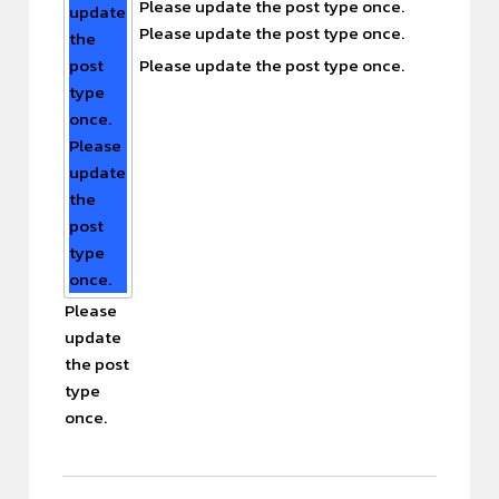
Please update the post type once.
update
Please update the post type once.
the
post
Please update the post type once.
type
once.
Please
update
the
post
type
once.
Please
update
the post
type
once.