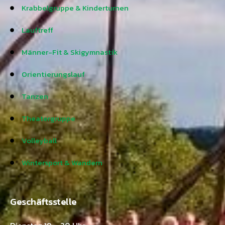
Krabbelgruppe & Kinderturnen
Lauftreff
Männer-Fit & Skigymnastik
Orientierungslauf
Tanzen
Theatergruppe
Volleyball
Wintersport & Wandern
Geschäftsstelle