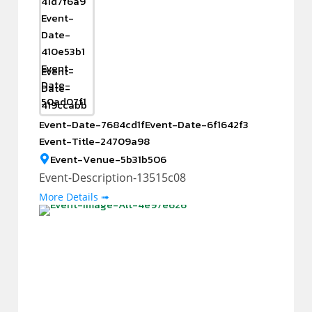
41d7f6a9
Event-
Date-
410e53b1
Event-
Event-
Date-
Date-
50ad07f1
419ccabb
Event-Date-7684cd1f
Event-Date-6f1642f3
Event-Title-24709a98
Event-Venue-5b31b506
Event-Description-13515c08
More Details ➟