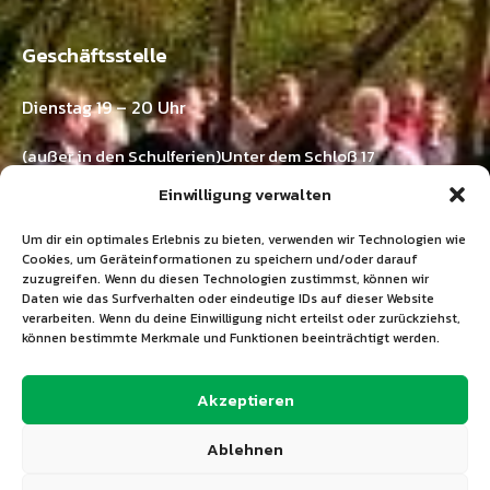
Geschäftsstelle
Dienstag 19 – 20 Uhr
(außer in den Schulferien)Unter dem Schloß 17
73571 Göggingen-Horn
Einwilligung verwalten
Kontakt:
Um dir ein optimales Erlebnis zu bieten, verwenden wir Technologien wie
Ramona Emer
Cookies, um Geräteinformationen zu speichern und/oder darauf
zuzugreifen. Wenn du diesen Technologien zustimmst, können wir
Tel.: 07175 / 211 03 33
Daten wie das Surfverhalten oder eindeutige IDs auf dieser Website
E-Mail:
info@tgv-horn.de
verarbeiten. Wenn du deine Einwilligung nicht erteilst oder zurückziehst,
können bestimmte Merkmale und Funktionen beeinträchtigt werden.
+49 7175 211 03 33
Akzeptieren
info@tgv-horn.de
Ablehnen