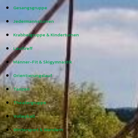
Gesangsgruppe
Jedermannsturnen
Krabbelgruppe & Kinderturnen
Lauftreff
Männer-Fit & Skigymnastik
Orientierungslauf
Tanzen
Theatergruppe
Volleyball
Wintersport & Wandern