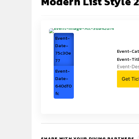
Modern List Style 
Event-
Date-
Event-Ca
75c30e
Event-Tit
77
Event-De
Event-
Date-
Get Ti
640df0
fc
SHARE WITH YOUR DIVING PARTNERS