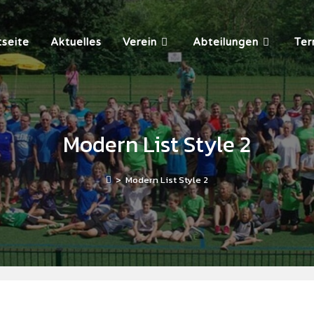
tseite
Aktuelles
Verein
Abteilungen
Ter
Modern List Style 2
>
Modern List Style 2