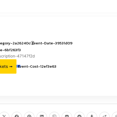
2
tegory-2a26240c
Event-Date-39531d09
le-6bf263f3
scription-47147f2d
Event-Cost-12ef3e63
ckets ➟