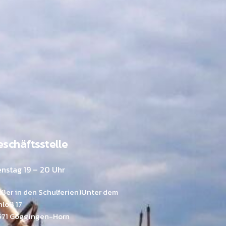
schäftsstelle
enstag 19 – 20 Uhr
ußer in den Schulferien)Unter dem
hloß 17
571 Göggingen-Horn