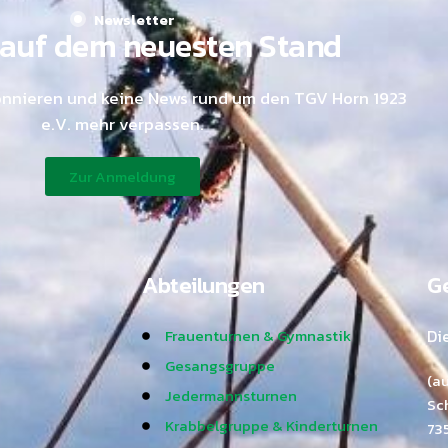
Newsletter
auf dem neuesten Stand
onnieren und keine News rund um den TGV Horn 1923
e.V. mehr verpassen.
Zur Anmeldung
Abteilungen
Ge
Frauenturnen & Gymnastik
Di
Gesangsgruppe
(a
Jedermannsturnen
Sc
Krabbelgruppe & Kinderturnen
73