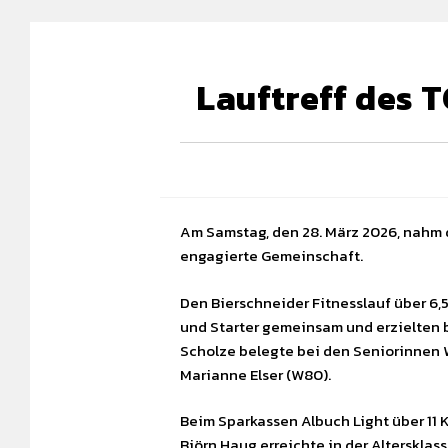
Lauftreff des 
Am Samstag, den 28. März 2026, nahm d
engagierte Gemeinschaft.
Den Bierschneider Fitnesslauf über 6,
und Starter gemeinsam und erzielten b
Scholze belegte bei den Seniorinnen W
Marianne Elser (W80).
Beim Sparkassen Albuch Light über 11 K
Björn Haug erreichte in der Altersklass