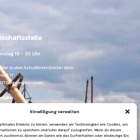
schäftsstelle
enstag 19 – 20 Uhr
ußer in den Schulferien)Unter dem
hloß 17
571 Göggingen-Horn
ntakt:
mona Emer
Einwilligung verwalten
.: 07175 / 211 03 33
Mail:
info@tgv-horn.de
optimales Erlebnis zu bieten, verwenden wir Technologien wie Cookies, um
mationen zu speichern und/oder darauf zuzugreifen. Wenn du diesen
+49 7175 211 03 33
n zustimmst, können wir Daten wie das Surfverhalten oder eindeutige IDs