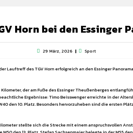
TGV Horn bei den Essinger
29 März, 2026
Sport
er Lauftreff des TGV Horn erfolgreich an den Essinger Panoramal
5 Kilometer, der am Fuße des Essinger Theußenberges entlangführt
eachtliche Ergebnisse: Timo Beisswenger erreichte in der Alters
40 den 10. Platz. Besonders hervorzuheben sind die ersten Plät
ilometer stellte sich die Strecke mit einem anspruchsvollen Ans
e M50 den 13. Platz, Stefan Sachsenmaier belegte in der M55 den 1