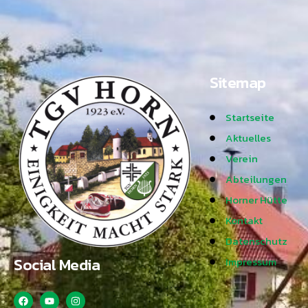
Sitemap
Startseite
Aktuelles
Verein
Abteilungen
Horner Hütte
Kontakt
Datenschutz
Social Media
Impressum