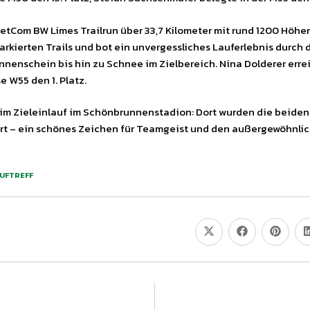
NetCom BW Limes Trailrun über 33,7 Kilometer mit rund 1200 Höh
kierten Trails und bot ein unvergessliches Lauferlebnis durch d
nschein bis hin zu Schnee im Zielbereich. Nina Dolderer erreic
e W55 den 1. Platz.
m Zieleinlauf im Schönbrunnenstadion: Dort wurden die beiden 
führt – ein schönes Zeichen für Teamgeist und den außergewöhnl
UFTREFF