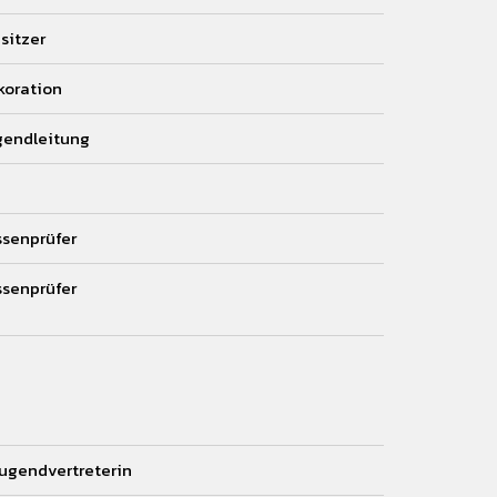
sitzer
koration
gendleitung
ssenprüfer
ssenprüfer
ugendvertreterin