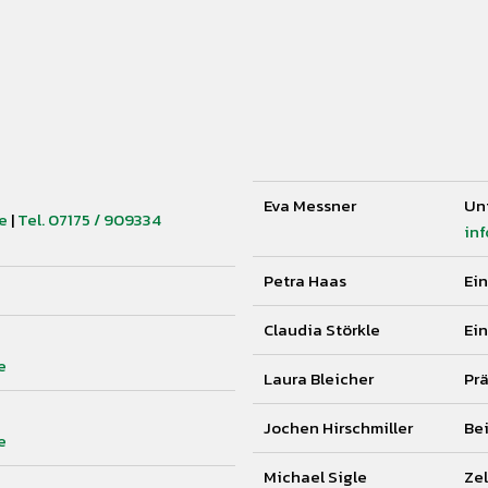
Eva Messner
Unt
e
|
Tel. 07175 / 909334
in
Petra Haas
Ein
Claudia Störkle
Ein
de
Laura Bleicher
Pr
Jochen Hirschmiller
Bei
de
Michael Sigle
Zel