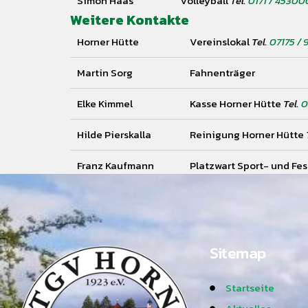
Simon Haas
Volleyball
Tel.
0171 / 45300
Weitere Kontakte
Horner Hütte
Vereinslokal
Tel.
07175 / 
Martin Sorg
Fahnenträger
Immer 
Elke Kimmel
Kasse Horner Hütte
Tel.
0
Jetzt Newsletter ab
Hilde Pierskalla
Reinigung Horner Hütte
Franz Kaufmann
Platzwart Sport- und Fe
Sitemap
Startseite