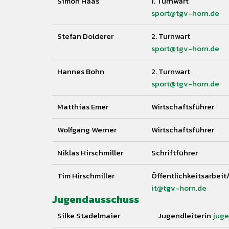
Simon Haas
1. Turnwart
sport@tgv-horn.de
Stefan Dolderer
2. Turnwart
sport@tgv-horn.de
Hannes Bohn
2. Turnwart
sport@tgv-horn.de
Matthias Emer
Wirtschaftsführer
Wolfgang Werner
Wirtschaftsführer
Niklas Hirschmiller
Schriftführer
Tim Hirschmiller
Öffentlichkeitsarbeit
it@tgv-horn.de
Jugendausschuss
Silke Stadelmaier
Jugendleiterin
jug