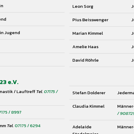
in
Leon Sorg
J
end
Pius Beisswenger
J
rin Jugend
Marian Kimmel
J
Amelie Haas
J
David Röhrle
J
3 e.V.
astik / Lauftreff
Tel.
07175 /
Stefan Dolderer
Jederm
Claudia Kimmel
Männer-
7175 / 8997
/ 90872
amm
Tel.
07175 / 6294
Adelaide
Männer-
Stadelmaier