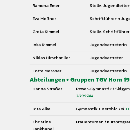
Ramona Emer
Stellv. Jugendleiter
Eva Meßner
Schriftführerin Jug
Greta Kimmel
Stellv. Schriftführe
Inka Kimmel
Jugendvertreterin
Niklas Hirschmiller
Jugendvertreter
Lotta Messner
Jugendvertreterin
Abteilungen + Gruppen TGV Horn 192
Hanna Straßer
Power-Gymnastik / Skigymn
3099744
Rita Alka
Gymnastik + Aerobic
Tel.
0
Christine
Frauenturnen / Kursprogr
Fankhänel