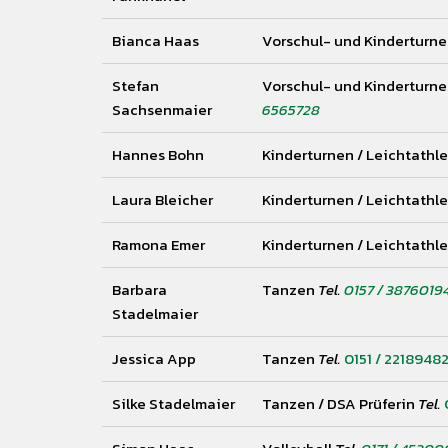
Bianca Haas
Vorschul- und Kinderturn
Stefan
Vorschul- und Kinderturne
Sachsenmaier
6565728
Hannes Bohn
Kinderturnen / Leichtathl
Laura Bleicher
Kinderturnen / Leichtathle
Ramona Emer
Kinderturnen / Leichtathle
Barbara
Tanzen
Tel.
0157 / 3876019
Stadelmaier
Jessica App
Tanzen
Tel.
0151 / 2218948
Find what you are looking for and experience th
Silke Stadelmaier
Tanzen / DSA Prüferin
Tel.