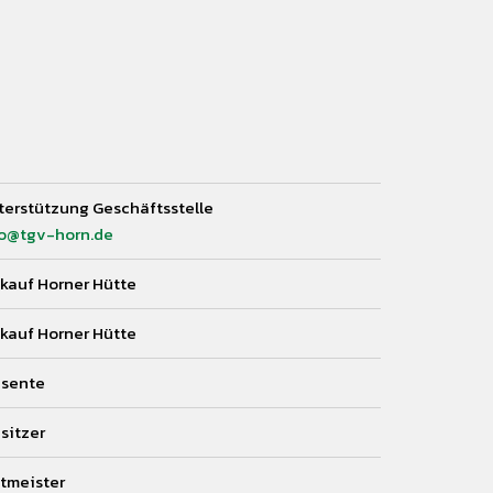
erstützung Geschäftsstelle
fo@tgv-horn.de
kauf Horner Hütte
kauf Horner Hütte
äsente
sitzer
tmeister