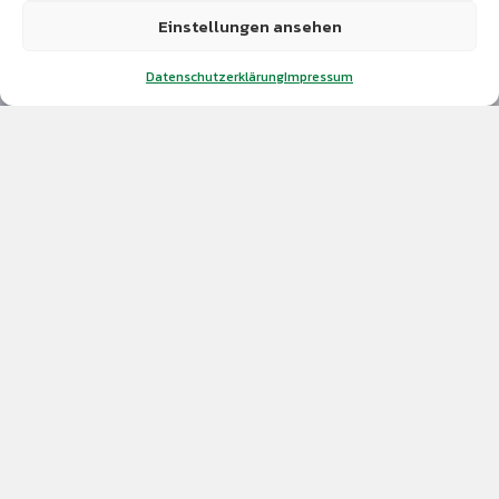
Jedermannsturnen
Einstellungen ansehen
Krabbelgruppe & Kinderturnen
Datenschutzerklärung
Impressum
Lauftreff
Männer-Fit & Skigymnastik
Orientierungslauf
Tanzen
Theatergruppe
Volleyball
Wintersport & Wandern
Geschäftsstelle