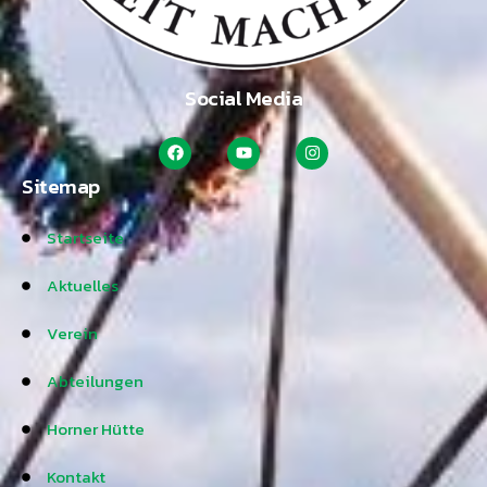
Social Media
Sitemap
Startseite
Aktuelles
Verein
Abteilungen
Horner Hütte
Kontakt