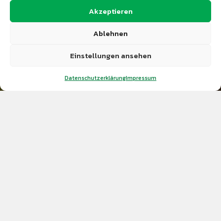
Orientierungslauf
Akzeptieren
Tanzen
Ablehnen
Theatergruppe
Einstellungen ansehen
Volleyball
Datenschutzerklärung
Impressum
Wintersport & Wandern
Geschäftsstelle
Dienstag 19 – 20 Uhr
(außer in den Schulferien)Unter dem Schloß 17
73571 Göggingen-Horn
Kontakt: