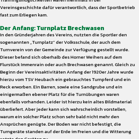
Vereinsgeschichte dafür verantwortlich, dass der Sportbetrieb
fast zum Erliegen kam.
Der Anfang: Turnplatz Brechwasen
In den Gründerjahren des Vereins, nutzten die Sportler den
sogenannten „Turnplatz“ der Volksschule, der auch dem
Turnverein von der Gemeinde zur Verfügung gestellt wurde.
Dieser befand sich oberhalb des Horner Weihers auf dem
Flurstück Immenrain oder auch Brechwasen genannt. Gleich zu
Beginn der Vereinsaktivitäten Anfang der 1920er Jahre wurde
hierzu vom TSV Heubach ein gebrauchtes Turnpferd und ein
Reck erworben. Ein Barren, sowie eine Sandgrube und ein
einigermaßen ebener Platz für die Turnübungen waren
ebenfalls vorhanden. Leider ist hierzu kein altes Bildmaterial
überliefert. Aber jeder kann sich wahrscheinlich vorstellen,
warum ein solcher Platz schon sehr bald nicht mehr den
Ansprüchen genügte. Der Boden war nicht befestigt, die
Turngeräte standen auf der Erde im Freien und die Witterung
setzte den Geräten zu.