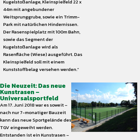
Kugelstoßanlage, Kleinspielfeld 22 x
44m mit angebundener
Weitsprunggrube, sowie ein Trimm-
Park mit natürlichen Hindernissen.
Der Rasenspielplatz mit 100m Bahn,
sowie das Segment der
Kugelstoßanlage wird als
Rasenfläche (Wiese) ausgeführt. Das
Kleinspielfeld soll mit einem
Kunststoffbelag versehen werden.“
Die Neuzeit: Das neue
Kunstrasen –
Universalsportfeld
Am 17. Juni 2018 war es soweit –
nach nur 7-monatiger Bauzeit
kann das neue Sportgelände des
TGV eingeweiht werden.
Entstanden ist ein Kunstrasen –