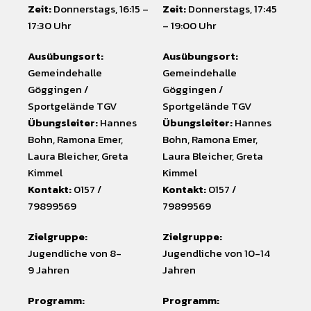
Zeit:
Donnerstags, 16:15 –
Zeit:
Donnerstags, 17:45
17:30 Uhr
– 19:00 Uhr
Ausübungsort:
Ausübungsort:
Gemeindehalle
Gemeindehalle
Göggingen /
Göggingen /
Sportgelände TGV
Sportgelände TGV
Übungsleiter:
Hannes
Übungsleiter:
Hannes
Bohn, Ramona Emer,
Bohn, Ramona Emer,
Laura Bleicher, Greta
Laura Bleicher, Greta
Kimmel
Kimmel
Kontakt:
0157 /
Kontakt:
0157 /
79899569
79899569
Zielgruppe:
Zielgruppe:
Jugendliche von 8-
Jugendliche von 10-14
9 Jahren
Jahren
Programm:
Programm: