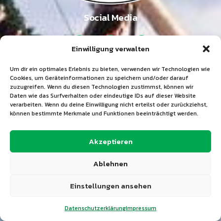
Social Media
Einwilligung verwalten
Sitemap
Um dir ein optimales Erlebnis zu bieten, verwenden wir Technologien wie
Cookies, um Geräteinformationen zu speichern und/oder darauf
Startseite
zuzugreifen. Wenn du diesen Technologien zustimmst, können wir
Daten wie das Surfverhalten oder eindeutige IDs auf dieser Website
Aktuelles
verarbeiten. Wenn du deine Einwilligung nicht erteilst oder zurückziehst,
können bestimmte Merkmale und Funktionen beeinträchtigt werden.
Verein
Akzeptieren
Abteilungen
Ablehnen
Horner Hütte
Einstellungen ansehen
Kontakt
Datenschutzerklärung
Impressum
Datenschutz