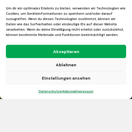
Jedermannsturnen
Um dir ein optimales Erlebnis zu bieten, verwenden wir Technologien wie
Cookies, um Geräteinformationen zu speichern und/oder darauf
Krabbelgruppe & Kinderturnen
zuzugreifen. Wenn du diesen Technologien zustimmst, können wir
Daten wie das Surfverhalten oder eindeutige IDs auf dieser Website
verarbeiten. Wenn du deine Einwilligung nicht erteilst oder zurückziehst,
Lauftreff
können bestimmte Merkmale und Funktionen beeinträchtigt werden.
Männer-Fit & Skigymnastik
Akzeptieren
Orientierungslauf
Ablehnen
Tanzen
Einstellungen ansehen
Theatergruppe
Datenschutzerklärung
Impressum
Volleyball
Wintersport & Wandern
Geschäftsstelle