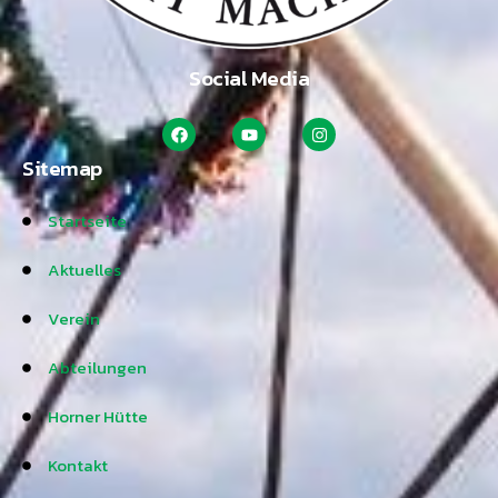
Social Media
Sitemap
Startseite
Aktuelles
Verein
Abteilungen
Horner Hütte
Kontakt