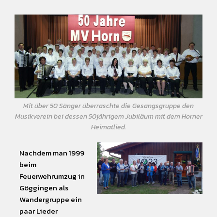
Mit über 50 Sänger überraschte die Gesangsgruppe den
Musikverein bei dessen 50jährigem Jubiläum mit dem Horner
Heimatlied.
Nachdem man 1999
beim
Feuerwehrumzug in
Göggingen als
Wandergruppe ein
paar Lieder