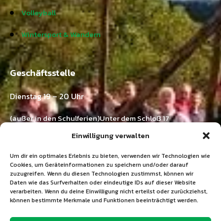
Volleyball
Wintersport & Wandern
Geschäftsstelle
Dienstag 19 – 20 Uhr
(außer in den Schulferien)Unter dem Schloß 17
73571 Göggingen-Horn
Einwilligung verwalten
Kontakt:
Um dir ein optimales Erlebnis zu bieten, verwenden wir Technologien wie
Ramona Emer
Cookies, um Geräteinformationen zu speichern und/oder darauf
zuzugreifen. Wenn du diesen Technologien zustimmst, können wir
Tel.: 07175 / 211 03 33
Daten wie das Surfverhalten oder eindeutige IDs auf dieser Website
E-Mail:
info@tgv-horn.de
verarbeiten. Wenn du deine Einwilligung nicht erteilst oder zurückziehst,
können bestimmte Merkmale und Funktionen beeinträchtigt werden.
+49 7175 211 03 33