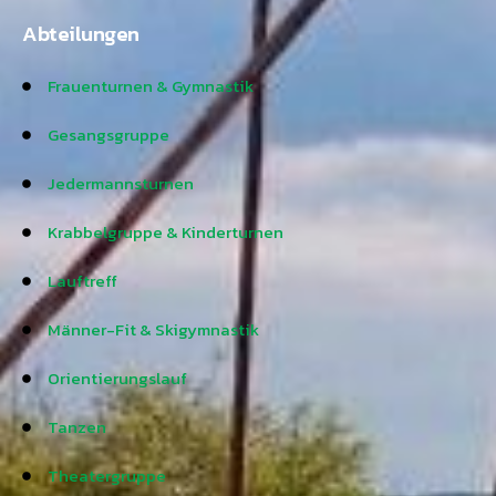
Abteilungen
Frauenturnen & Gymnastik
Gesangsgruppe
Jedermannsturnen
Krabbelgruppe & Kinderturnen
Lauftreff
Männer-Fit & Skigymnastik
Orientierungslauf
Tanzen
Theatergruppe