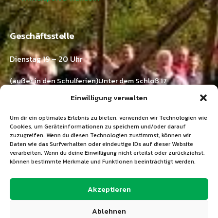
Geschäftsstelle
Dienstag 19 – 20 Uhr
(außer in den Schulferien)Unter dem Schloß 17
73571 Göggingen-Horn
Einwilligung verwalten
Kontakt:
Um dir ein optimales Erlebnis zu bieten, verwenden wir Technologien wie
Ramona Emer
Cookies, um Geräteinformationen zu speichern und/oder darauf
zuzugreifen. Wenn du diesen Technologien zustimmst, können wir
Tel.: 07175 / 211 03 33
Daten wie das Surfverhalten oder eindeutige IDs auf dieser Website
E-Mail:
info@tgv-horn.de
verarbeiten. Wenn du deine Einwilligung nicht erteilst oder zurückziehst,
können bestimmte Merkmale und Funktionen beeinträchtigt werden.
+49 7175 211 03 33
Akzeptieren
info@tgv-horn.de
Ablehnen