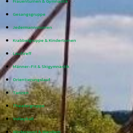
Frauenturnen & Gymnastik
Gesangsgruppe
Jedermannsturnen
Krabbelgruppe & Kinderturnen
Lauftreff
Männer-Fit & Skigymnastik
Orientierungslauf
Tanzen
Theatergruppe
Volleyball
Wintersport & Wandern