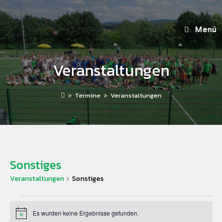
Menü
Veranstaltungen
>
Termine
>
Veranstaltungen
Sonstiges
Veranstaltungen
Sonstiges
Es wurden keine Ergebnisse gefunden.
H