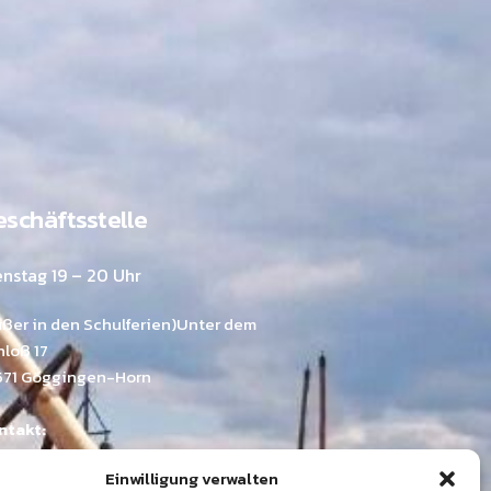
schäftsstelle
enstag 19 – 20 Uhr
ußer in den Schulferien)Unter dem
hloß 17
571 Göggingen-Horn
ntakt:
mona Emer
Einwilligung verwalten
.: 07175 / 211 03 33