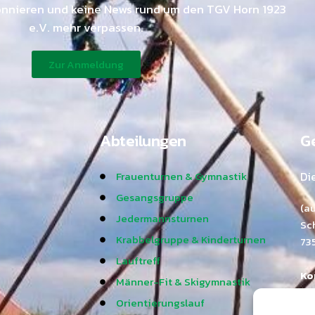
onnieren und keine News rund um den TGV Horn 1923
e.V. mehr verpassen.
Zur Anmeldung
Abteilungen
Ge
Frauenturnen & Gymnastik
Di
Gesangsgruppe
(a
Jedermannsturnen
Sc
Krabbelgruppe & Kinderturnen
73
Lauftreff
Ko
Männer-Fit & Skigymnastik
Ra
Orientierungslauf
Tel