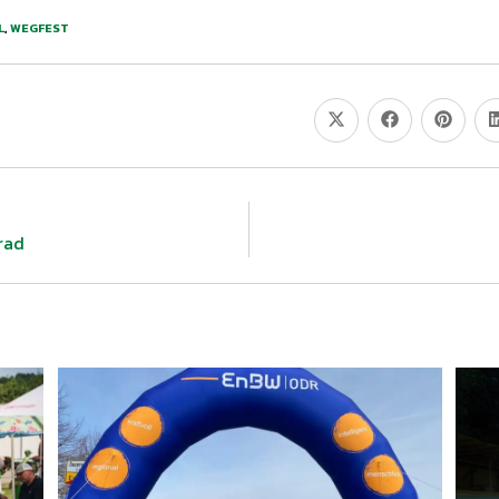
L
,
WEGFEST
rad