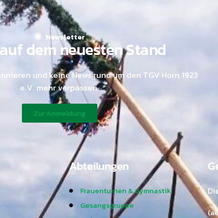
Newsletter
auf dem neuesten Stand
onnieren und keine News rund um den TGV Horn 1923
e.V. mehr verpassen.
Zur Anmeldung
Abteilungen
Ge
Frauenturnen & Gymnastik
Di
Gesangsgruppe
(a