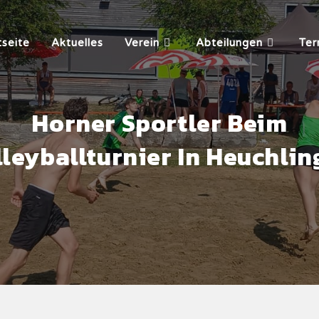
tseite
Aktuelles
Verein
Abteilungen
Ter
Horner Sportler Beim
leyballturnier In Heuchli