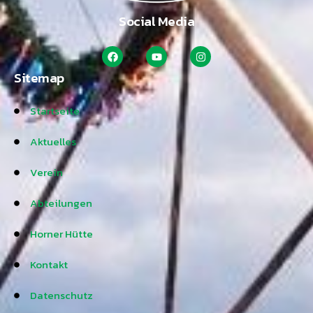
Social Media
Sitemap
Startseite
Aktuelles
Verein
Abteilungen
Horner Hütte
Kontakt
Datenschutz