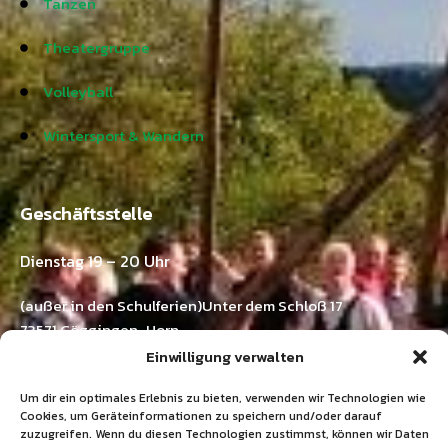
Tanzen
Theatergruppe
Volleyball
Wintersport & Wandern
Geschäftsstelle
Dienstag 19 – 20 Uhr
(außer in den Schulferien)Unter dem Schloß 17
73571 Göggingen-Horn
Einwilligung verwalten
Kontakt:
Um dir ein optimales Erlebnis zu bieten, verwenden wir Technologien wie
Ramona Emer
Cookies, um Geräteinformationen zu speichern und/oder darauf
Tel.: 07175 / 211 03 33
zuzugreifen. Wenn du diesen Technologien zustimmst, können wir Daten