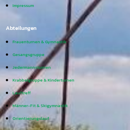
Impressum
Abteilungen
Frauenturnen & Gymnastik
Gesangsgruppe
Jedermannsturnen
Krabbelgruppe & Kinderturnen
Lauftreff
Männer-Fit & Skigymnastik
Orientierungslauf