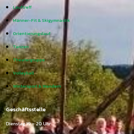
Lauftreff
Männer-Fit & Skigymnastik
Orientierungslauf
Tanzen
Theatergruppe
Volleyball
Wintersport & Wandern
Geschäftsstelle
Dienstag 19 – 20 Uhr