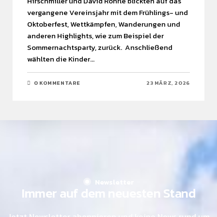
Hirschmiller und David Röhrle blickten auf das
vergangene Vereinsjahr mit dem Frühlings- und
Oktoberfest, Wettkämpfen, Wanderungen und
anderen Highlights, wie zum Beispiel der
Sommernachtsparty, zurück. Anschließend
wählten die Kinder…
Find what you are looking for and experience the
difference.
0 KOMMENTARE
23 MÄRZ, 2026
GET IN TOUCH
Newsletter
Immer auf dem neuesten Stand
Jetzt Newsletter abonnieren und keine News rund um