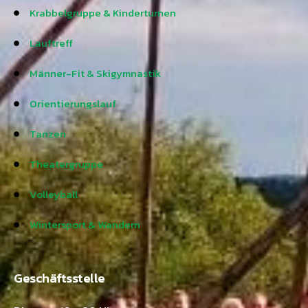
Krabbelgruppe & Kinderturnen
Lauftreff
Männer-Fit & Skigymnastik
Orientierungslauf
Tanzen
Theatergruppe
Volleyball
Wintersport & Wandern
Geschäftsstelle