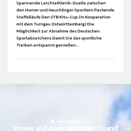
Spannende Leichtathletik-Duelle zwischen
den Horner und Heuchlinger Sportlern Packende
Staffelläufe Den STB Kitu-Cup (in Kooperation
mit dem Turngau Ostwürttemberg) Die
Möglichkeit zur Abnahme des Deutschen
Sportabzeichens Damit Sie das sportliche
Treiben entspannt genießen…
Find what you are looking for and experience the
difference.
GET IN TOUCH
Newsletter
Immer auf dem neuesten Stand