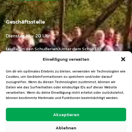
Geschäftsstelle
Dienstag 19 – 20 Uhr
(außer in den Schulferien)Unter dem Schloß 17
73571 Göggingen-Horn
Einwilligung verwalten
Kontakt:
Um dir ein optimales Erlebnis zu bieten, verwenden wir Technologien wie
Ramona Emer
Cookies, um Geräteinformationen zu speichern und/oder darauf
zuzugreifen. Wenn du diesen Technologien zustimmst, können wir
Tel.: 07175 / 211 03 33
Daten wie das Surfverhalten oder eindeutige IDs auf dieser Website
E-Mail:
info@tgv-horn.de
verarbeiten. Wenn du deine Einwilligung nicht erteilst oder zurückziehst,
können bestimmte Merkmale und Funktionen beeinträchtigt werden.
+49 7175 211 03 33
Akzeptieren
info@tgv-horn.de
Ablehnen