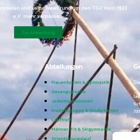
onnieren und keine News rund um den TGV Horn 1923
e.V. mehr verpassen.
Zur Anmeldung
Abteilungen
Ge
Frauenturnen & Gymnastik
Di
Gesangsgruppe
(a
Jedermannsturnen
Sc
Krabbelgruppe & Kinderturnen
73
Lauftreff
Ko
Männer-Fit & Skigymnastik
Ra
Orientierungslauf