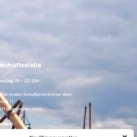
schäftsstelle
enstag 19 – 20 Uhr
ußer in den Schulferien)Unter dem
hloß 17
571 Göggingen-Horn
ntakt:
mona Emer