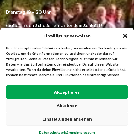
Dienstag 19 – 20 Uhr
(außer in den Schulferien)Unter dem Schloß 17
73571 Göggingen-Horn
Einwilligung verwalten
Kontakt:
Um dir ein optimales Erlebnis zu bieten, verwenden wir Technologien wie
Ramona Emer
Cookies, um Geräteinformationen zu speichern und/oder darauf
zuzugreifen. Wenn du diesen Technologien zustimmst, können wir
Tel.: 07175 / 211 03 33
Daten wie das Surfverhalten oder eindeutige IDs auf dieser Website
E-Mail:
info@tgv-horn.de
verarbeiten. Wenn du deine Einwilligung nicht erteilst oder zurückziehst,
können bestimmte Merkmale und Funktionen beeinträchtigt werden.
+49 7175 211 03 33
Akzeptieren
info@tgv-horn.de
Ablehnen
Einstellungen ansehen
Copyright © 2026 TGV Horn 1923 e.V. Alle Rechte
vorbehalten.
Datenschutzerklärung
Impressum