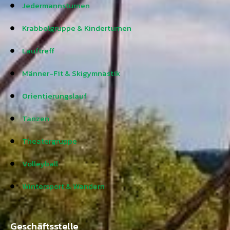
Jedermannsturnen
Krabbelgruppe & Kinderturnen
Lauftreff
Männer-Fit & Skigymnastik
Orientierungslauf
Tanzen
Theatergruppe
Volleyball
Wintersport & Wandern
Geschäftsstelle