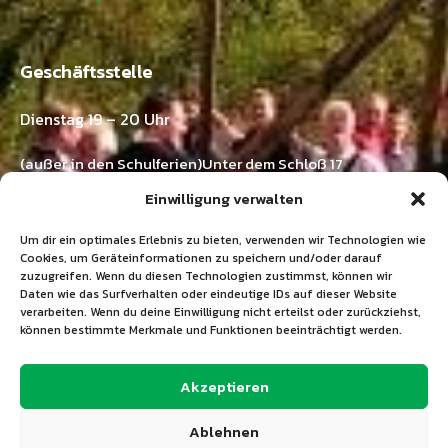
Geschäftsstelle
Dienstag 19 – 20 Uhr
(außer in den Schulferien)Unter dem Schloß 17
73571 Göggingen-Horn
Einwilligung verwalten
Kontakt:
Um dir ein optimales Erlebnis zu bieten, verwenden wir Technologien wie
Ramona Emer
Cookies, um Geräteinformationen zu speichern und/oder darauf
zuzugreifen. Wenn du diesen Technologien zustimmst, können wir
Tel.: 07175 / 211 03 33
Daten wie das Surfverhalten oder eindeutige IDs auf dieser Website
E-Mail:
info@tgv-horn.de
verarbeiten. Wenn du deine Einwilligung nicht erteilst oder zurückziehst,
können bestimmte Merkmale und Funktionen beeinträchtigt werden.
+49 7175 211 03 33
Akzeptieren
info@tgv-horn.de
Ablehnen