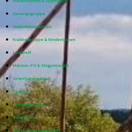
Frauenturnen & Gymnastik
Gesangsgruppe
Jedermannsturnen
Krabbelgruppe & Kinderturnen
Lauftreff
Männer-Fit & Skigymnastik
Orientierungslauf
Tanzen
Theatergruppe
Volleyball
Wintersport & Wandern